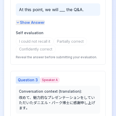
At this point, we will ___ the Q&A.
Show Answer
Self evaluation
I could not recall it
Partially correct
Confidently correct
Reveal the answer before submitting your evaluation.
Question
3
Speaker A
Conversation context (translation):
改めて、魅力的なプレゼンテーションをしてい
ただいたダニエル・パーク博士に感謝申し上げ
ます。