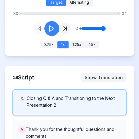
Target
Alternating
0:00
0:34
0.75
x
1
x
1.25
x
1.5
x
📜
Script
Show Translation
Closing Q & A and Transitioning to the Next
📝
Presentation 2
Thank you for the thoughtful questions and
A
comments.