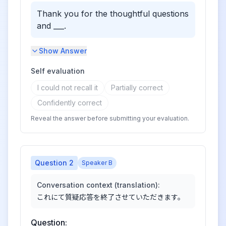
Thank you for the thoughtful questions
and ___.
Show Answer
Self evaluation
I could not recall it
Partially correct
Confidently correct
Reveal the answer before submitting your evaluation.
Question
2
Speaker B
Conversation context (translation):
これにて質疑応答を終了させていただきます。
Question: