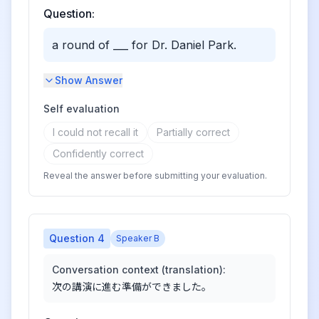
Question:
a round of ___ for Dr. Daniel Park.
Show Answer
Self evaluation
I could not recall it
Partially correct
Confidently correct
Reveal the answer before submitting your evaluation.
Question
4
Speaker B
Conversation context (translation):
次の講演に進む準備ができました。