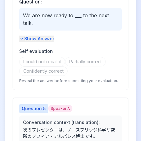
Question:
We are now ready to ___ to the next
talk.
Show Answer
Self evaluation
I could not recall it
Partially correct
Confidently correct
Reveal the answer before submitting your evaluation.
Question
5
Speaker A
Conversation context (translation):
次のプレゼンターは、ノースブリッジ科学研究
所のソフィア・アルバレス博士です。