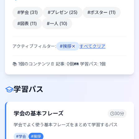
#
学会
(
31
)
#
プレゼン
(
25
)
#
ポスター
(
11
)
#
図表
(
11
)
#
一人
(
10
)
アクティブフィルター:
#
挨拶
すべてクリア
📚
1
個のコンテンツ
📄 記事:
0
個
🛤️ 学習パス:
1
個
学習パス
学会の基本フレーズ
30
分
学会でよく使う基本フレーズをまとめて学習するパス
#
学会
#
挨拶