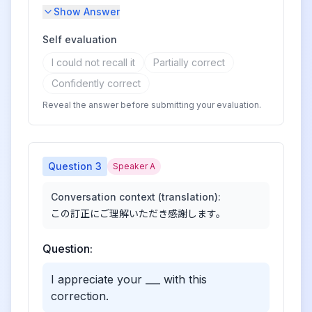
Show Answer
Self evaluation
I could not recall it
Partially correct
Confidently correct
Reveal the answer before submitting your evaluation.
Question
3
Speaker A
Conversation context (translation):
この訂正にご理解いただき感謝します。
Question:
I appreciate your ___ with this
correction.