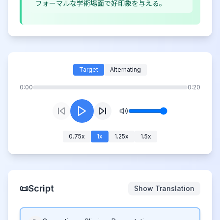
フォーマルな学術場面で好印象を与える。
Target
Alternating
0:00
0:20
0.75
x
1
x
1.25
x
1.5
x
📜
Script
Show Translation