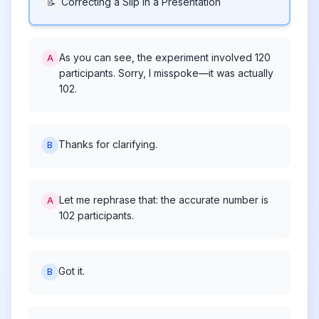
Correcting a Slip in a Presentation
📝
As you can see, the experiment involved 120
A
participants. Sorry, I misspoke—it was actually
102.
Thanks for clarifying.
B
Let me rephrase that: the accurate number is
A
102 participants.
Got it.
B