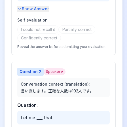
Show Answer
Self evaluation
I could not recall it
Partially correct
Confidently correct
Reveal the answer before submitting your evaluation.
Question
2
Speaker A
Conversation context (translation):
言い直します。正確な人数は102人です。
Question:
Let me ___ that.