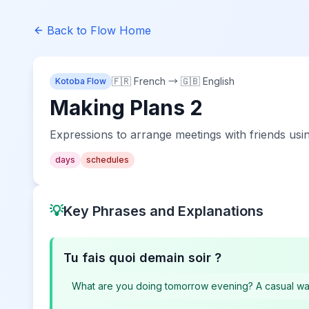
Back to Flow Home
🇫🇷 French
→
🇬🇧 English
Kotoba Flow
Making Plans 2
Expressions to arrange meetings with friends usi
days
schedules
💡
Key Phrases and Explanations
Tu fais quoi demain soir ?
What are you doing tomorrow evening? A casual wa