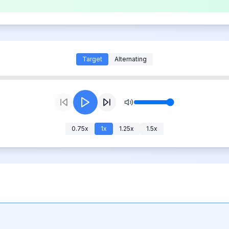
Target
Alternating
0.75
x
1
x
1.25
x
1.5
x