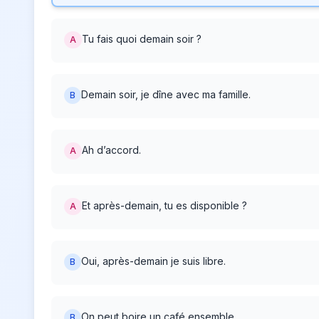
Tu fais quoi demain soir ?
A
Demain soir, je dîne avec ma famille.
B
Ah d’accord.
A
Et après-demain, tu es disponible ?
A
Oui, après-demain je suis libre.
B
On peut boire un café ensemble.
B